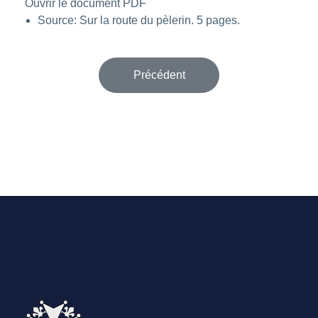
Ouvrir le document PDF
Source:
Sur la route du pèlerin
. 5 pages.
Article précédent : Matthieu 27 - La 
Précédent