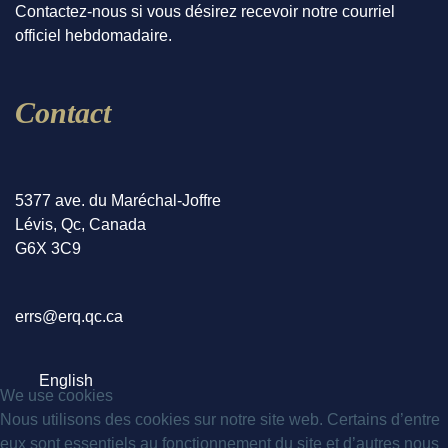
Contactez-nous si vous désirez recevoir notre courriel
officiel hebdomadaire.
Contact
5377 ave. du Maréchal-Joffre
Lévis, Qc, Canada
G6X 3C9
errs@erq.qc.ca
Sélectionnez votre langue
English
We use cookies
Nous utilisons des cookies sur notre site web. Certains d’entre
eux sont essentiels au fonctionnement du site et d’autres nous