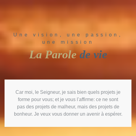
Une vision, une passion,
une mission
La Parole
de vie
Car moi, le Seigneur, je sais bien quels projets je
forme pour vous; et je vous l'affirme: ce ne sont
pas des projets de malheur, mais des projets de
bonheur. Je veux vous donner un avenir à espérer.