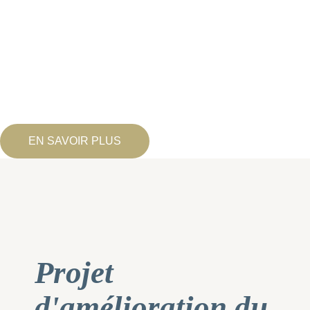
Nous croyons en Jésus, notre Sauveur
Nous sommes une communauté chrétienne
qui célèbre joyeusement par le Saint-Esprit
la gloire de Dieu dans sa Parole
EN SAVOIR PLUS
Projet
d'amélioration du