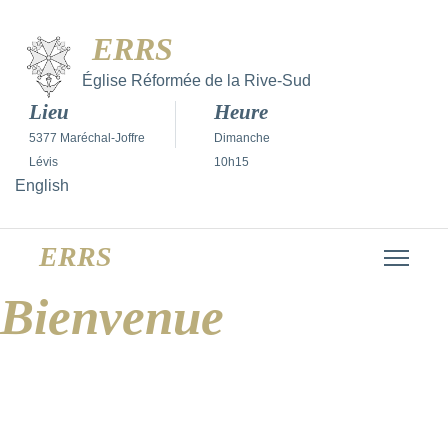
ERRS
Église Réformée de la Rive-Sud
Lieu
Heure
5377 Maréchal-Joffre
Dimanche
Lévis
10h15
Sélectionnez votre langue
English
ERRS
Bienvenue
à l'Église Réformée
de la Rive-Sud