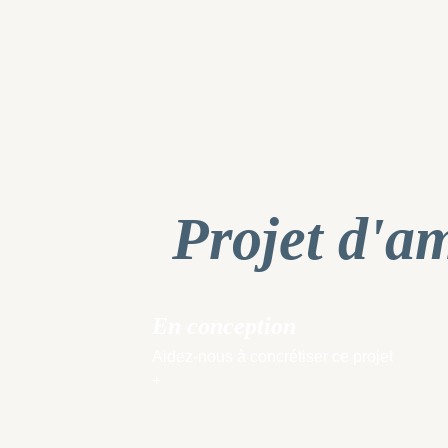
Projet d'a
En conception
Aidez-nous à concrétiser ce projet
+